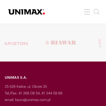
UNIMAX S.A.
25-526 Kielce, ul. Okrzei 35
Tel./Fax: 41 368 08 54, 41 344 59 88
email: biuro@unimax.com.pl