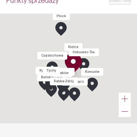
Punkty sprzedaży
pokaż listę
Płock
Kielce
Ostrowiec Św.
Częstochowa
Rybnik
Tychy
Kraków
Rzeszów
Kraków
Bielsko-Biała
Rabka-Zdrój
Nowy Sącz