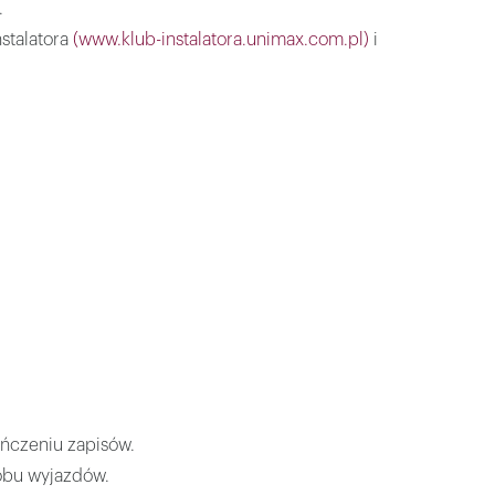
.
stalatora
(www.klub-instalatora.unimax.com.pl)
i
ńczeniu zapisów.
obu wyjazdów.