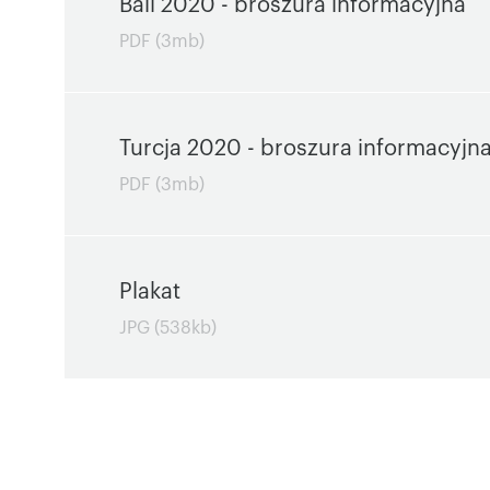
Bali 2020 - broszura informacyjna
PDF (3mb)
Turcja 2020 - broszura informacyjn
PDF (3mb)
Plakat
JPG (538kb)