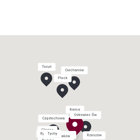
Toruń
Ciechanów
Płock
Kielce
Ostrowiec Św.
Częstochowa
Gliwice
Rybnik
Tychy
Kraków
Rzeszów
Kraków