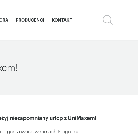
TORA
PRODUCENCI
KONTAKT
axem!
rzeżyj niezapomniany urlop z UniMaxem!
ki organizowane w ramach Programu