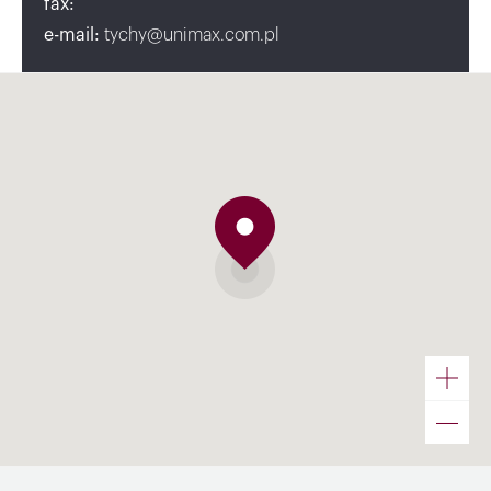
fax:
e-mail:
tychy@unimax.com.pl