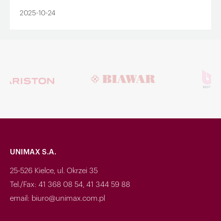
2025-10-24
UNIMAX S.A.
25-526 Kielce, ul. Okrzei 35
Tel./Fax: 41 368 08 54, 41 344 59 88
email: biuro@unimax.com.pl