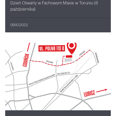
Dzień Otwarty w Fachowym Maxie w Toruniu (6
października)
09.10.2023