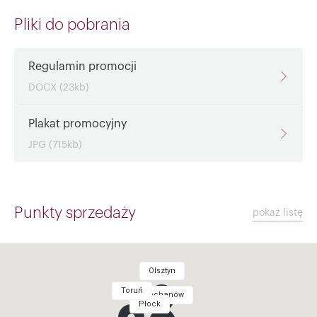
Pliki do pobrania
Regulamin promocji
DOCX (23kb)
Plakat promocyjny
JPG (715kb)
Punkty sprzedaży
pokaż listę
Olsztyn
Toruń
Ciechanów
Płock