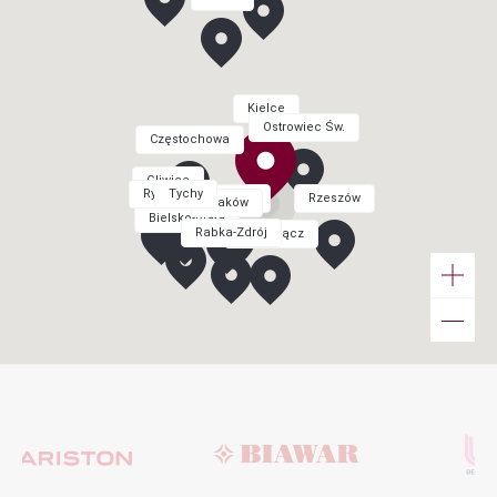
Kielce
Ostrowiec Św.
Częstochowa
Gliwice
Rybnik
Tychy
Kraków
Rzeszów
Kraków
Bielsko-Biała
Rabka-Zdrój
Nowy Sącz