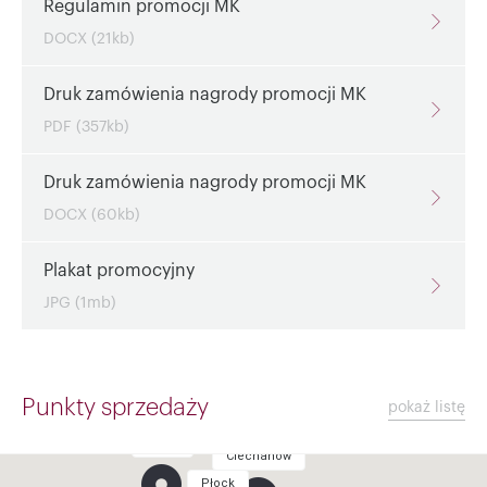
Regulamin promocji MK
DOCX (21kb)
Druk zamówienia nagrody promocji MK
PDF (357kb)
Druk zamówienia nagrody promocji MK
DOCX (60kb)
Plakat promocyjny
JPG (1mb)
Punkty sprzedaży
pokaż listę
Toruń
Ciechanów
Płock